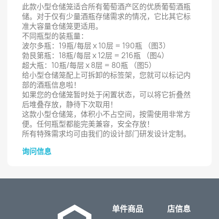
此款小型仓储笼适合所有葡萄酒产区的优质葡萄酒瓶
储。对于仅有少量酒瓶存储需求的情况，它比其它标
准大容量仓储笼更适用。
不同瓶型的装瓶量：
波尔多瓶：19瓶/每层 x 10层 = 190瓶 （图3）
勃艮第瓶：18瓶/每层 x 12层 = 216瓶 （图4）
超大瓶：10瓶/每层 x 8层 = 80瓶 （图5）
给小型仓储笼配上可拆卸的标签架，您就可以标记内
部的酒瓶信息啦！
如果您的仓储笼暂时处于闲置状态，可以将它折叠然
后堆叠存放，静待下次取用！
这款小型仓储笼，体积小不占空间，按需使用非常方
便。任何瓶型都能完美兼容，安全存放！
所有特殊需求均可由我们的设计部门研发设计定制。
询问信息
单件商品
店信息